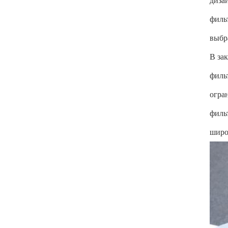
филь
выбр
В за
филь
огра
филь
широ