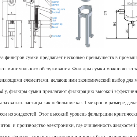
за фильтров сумки предлагает несколько преимуществ в промыш
уют минимального обслуживания. Фильтры сумки можно легко з
язняющими елементами, делающ ими экономический выбор для 
ndly, фильтры сумки предлагают фильтрацию высокой эффективн
ы захватить частицы как небольшие как 1 микрон в размере, дел
еси из жидкостей. Этот высокий уровень фильтрации критически
питок, и производство электроники, где очищенность жидкостей
етьих, фильтры сумки разносторонни и могут быть использован