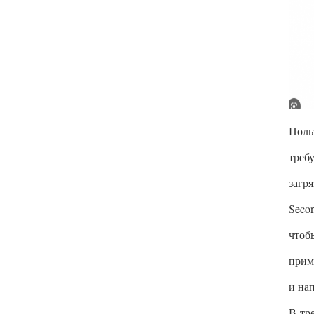
Поль
треб
загр
Seco
чтоб
прим
и на
В-тр