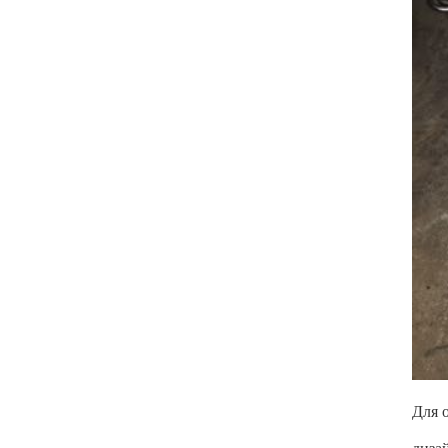
Для 
диза