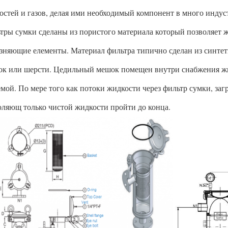
остей и газов, делая ими необходимый компонент в много индус
тры сумки сделаны из пористого материала который позволяет 
язняющие елементы. Материал фильтра типично сделан из синтет
ок или шерсти. Цедильный мешок помещен внутри снабжения жи
емой. По мере того как потоки жидкости через фильтр сумки, з
оляющ только чистой жидкости пройти до конца.