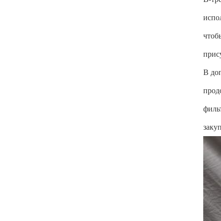
испо
чтоб
прис
В до
прод
филь
заку