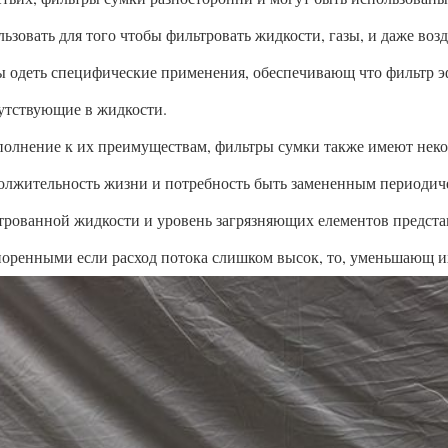
льзовать для того чтобы фильтровать жидкости, газы, и даже воз
ы одеть специфические применения, обеспечивающ что фильтр э
утствующие в жидкости.
полнение к их преимуществам, фильтры сумки также имеют нек
олжительность жизни и потребность быть замененным периодичес
трованной жидкости и уровень загрязняющих елементов представ
поренными если расход потока слишком высок, то, уменьшающ и