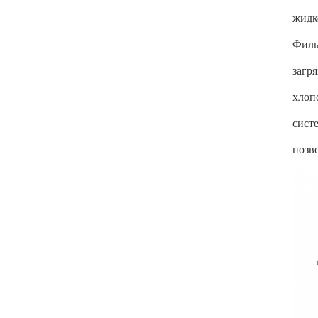
жидк
Филь
загр
хлоп
сист
позв