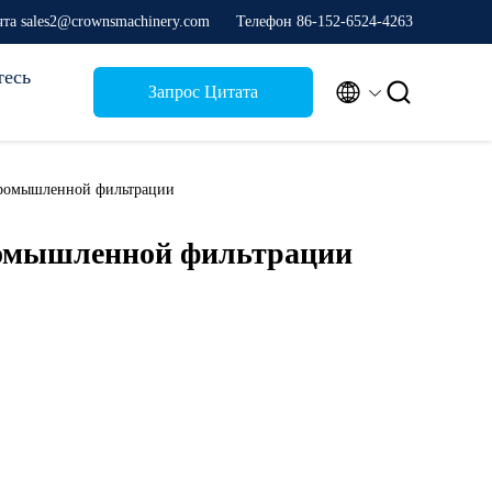
та sales2@crownsmachinery.com
Телефон 86-152-6524-4263
тесь


Запрос Цитата
 промышленной фильтрации
ромышленной фильтрации