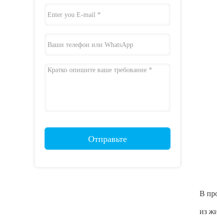
Отправьте
В пр
из ж