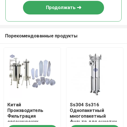
Продолжать
Порекомендованные продукты
Дом
Китай
Ss304 Ss316
Продукты
Производитель
Однопакетный
Фильтрация
многопакетный
органических
фильтр для очистки
Видео