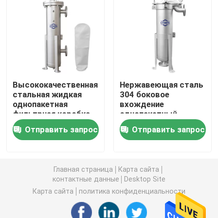
Промышленные патронные фильтры
Корпус фильтра с несколькими картриджами
Высококачественная
Нержавеющая сталь
Корпус фильтра сумки нержавеющей стали
стальная жидкая
304 боковое
однопакетная
вхождение
фильтрная коробка
однопакетный
Автоматический фильтр чистки собственной лично
Промышленное
фильтр корпуса для
Отправить запрос
Отправить запрос
фильтрационное
предварительной
оборудование
фильтрации сточных
Экран провода клина
вод
Главная страница
Карта сайта
Клиновые проволочные корзины
контактные данные
Desktop Site
Карта сайта
политика конфиденциальности
Ситовой кривой экран