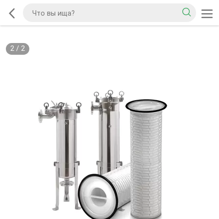
2
/
2