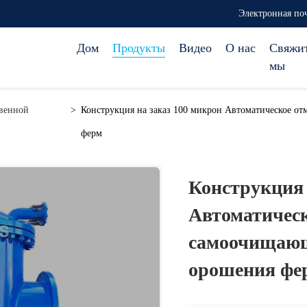
Электронная поч
Дом
Продукты
Видео
О нас
Свяжи
мы
твенной
>
Конструкция на заказ 100 микрон Автоматическое о
ферм
Конструкция 
Автоматичес
самоочищающ
орошения фе