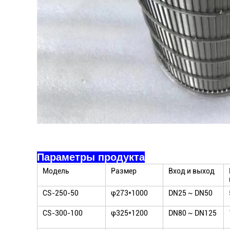
Параметры продукта
Модель
Размер
Вход и выход
CS-250-50
φ273*1000
DN25 ~ DN50
CS-300-100
φ325*1200
DN80 ~ DN125