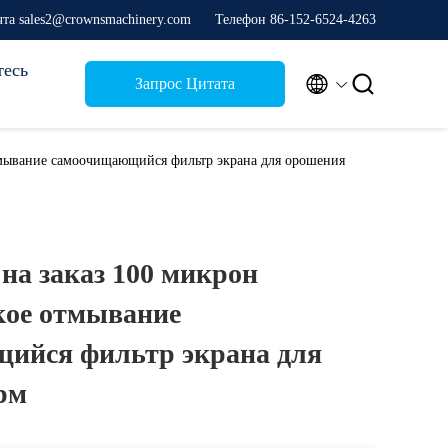
та sales2@crownsmachinery.com
Телефон 86-152-6524-4263
тесь


Запрос Цитата
тмывание самоочищающийся фильтр экрана для орошения
на заказ 100 микрон
кое отмывание
ийся фильтр экрана для
рм