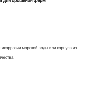
а для орошения ферм
тикоррозии морской воды или корпуса из
ичества.