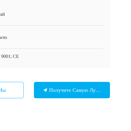
ай
wns
 9001; CE
 Мы
Получите Самую Лучшую Цену