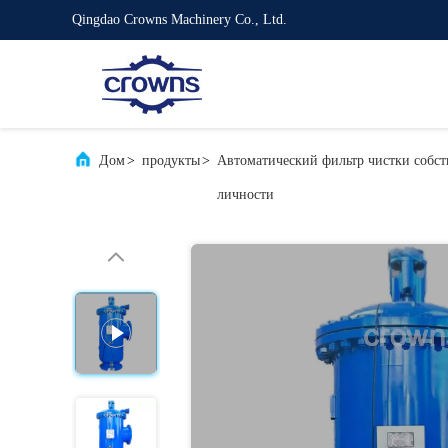
Qingdao Crowns Machinery Co., Ltd.
Дом
>
продукты
>
Автоматический фильтр чистки собс
личности