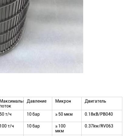
Максимальный
Давление
Микрон
Двигатель
поток
50 т/ч
10 бар
≥ 50 мкм
0.18кВ/РВ040
100 т/ч
10 бар
≥ 100
0.37kw/RV063
мкм